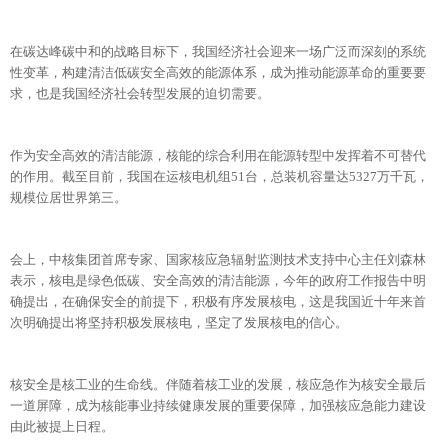
在碳达峰碳中和的战略目标下，我国经济社会迎来一场广泛而深刻的系统
性变革，构建清洁低碳安全高效的能源体系，成为推动能源革命的重要要
求，也是我国经济社会转型发展的迫切需要。
作为安全高效的清洁能源，核能的综合利用在能源转型中发挥着不可替代
的作用。截至目前，我国在运核电机组51台，总装机容量达5327万千瓦，
规模位居世界第三。
会上，中核集团首席专家、国家核应急辐射监测技术支持中心主任刘森林
表示，核电是绿色低碳、安全高效的清洁能源，今年的政府工作报告中明
确提出，在确保安全的前提下，积极有序发展核电，这是我国近十年来首
次明确提出将坚持积极发展核电，坚定了发展核电的信心。
核安全是核工业的生命线。伴随着核工业的发展，核应急作为核安全最后
一道屏障，成为核能事业持续健康发展的重要保障，加强核应急能力建设
由此被提上日程。