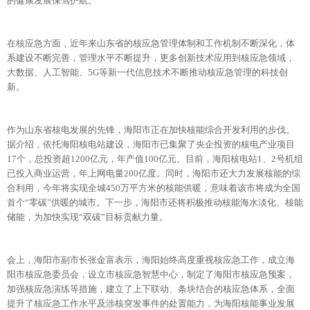
的健康发展保驾护航。”
在核应急方面，近年来山东省的核应急管理体制和工作机制不断深化，体
系建设不断完善，管理水平不断提升，更多创新技术应用到核应急领域，
大数据、人工智能、5G等新一代信息技术不断推动核应急管理的科技创
新。
作为山东省核电发展的先锋，海阳市正在加快核能综合开发利用的步伐。
据介绍，依托海阳核电站建设，海阳市已集聚了央企投资的核电产业项目
17个，总投资超1200亿元，年产值100亿元。目前，海阳核电站1、2号机组
已投入商业运营，年上网电量200亿度。同时，海阳市还大力发展核能的综
合利用，今年将实现全城450万平方米的核能供暖，意味着该市将成为全国
首个“零碳”供暖的城市。下一步，海阳市还将积极推动核能海水淡化、核能
储能，为加快实现“双碳”目标贡献力量。
会上，海阳市副市长张金富表示，海阳始终高度重视核应急工作，成立海
阳市核应急委员会，设立市核应急智慧中心，制定了海阳市核应急预案，
加强核应急演练等措施，建立了上下联动、条块结合的核应急体系，全面
提升了核应急工作水平及涉核突发事件的处置能力，为海阳核能事业发展