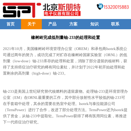
首页
关于
产品
方案
知识
联系
橡树岭完成低剂量铀-233的处理和处置
2021年10月，美国橡树岭环境管理办公室（OREM）和承包商Isotek系统公
司通过两年的努力，成功完成了对贮存在橡树岭国家实验室（ORNL）的低
剂量（low-dose）铀-233库存的处理和处置，消除了部分遗留的核材料，获
得了支持癌症治疗研究的稀有同位素钍，并计划于2022年初开始处理和处
置剩余的高剂量（high-dose）铀-233。
铀-233是美国上世纪研究替代核燃料的遗留废物。处理铀-233是环境管理办
公室（EM）在ORNL最重要的工作，其中部分放射性水平较低的铀-233可
在手套箱中处理，其余的需要在热室中处理。Isotek与泰拉能源公司
（TerraPower）进行了合作，改进了部分处理方法。TerraPower还为Isotek提
供了资金，从铀-233中提取钍。TerraPower获得了稀有医用同位素，将推进
下一代癌症治疗研究。