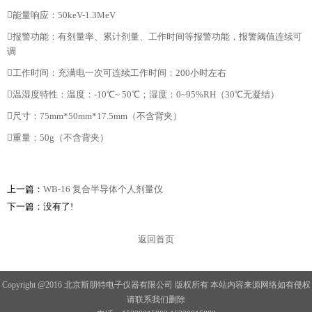
能量响应：50keV-1.3MeV
报警功能：有剂量率、累计剂量、工作时间等报警功能，报警阈值连续可
调
工作时间：充满电一次可连续工作时间：200小时左右
温湿度特性：温度：-10℃~ 50℃；湿度：0~95%RH（30℃无凝结）
尺寸：75mm*50mm*17.5mm（不含背夹）
重量：50g（不含背夹）
上一篇：
WB-16 复合半导体个人剂量仪
下一篇：没有了!
返回首页
Copyright @2016 北京斯朋特电子仪器有限公司 版权所有 本站内容来源网络如有侵权
请联系我们删除